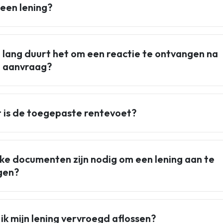
 een lening?
 lang duurt het om een reactie te ontvangen na
n aanvraag?
 is de toegepaste rentevoet?
ke documenten zijn nodig om een lening aan te
gen?
ik mijn lening vervroegd aflossen?