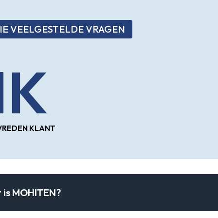
IE VEELGESTELDE VRAGEN
1
K
VREDEN KLANT
 is MOHITEN?