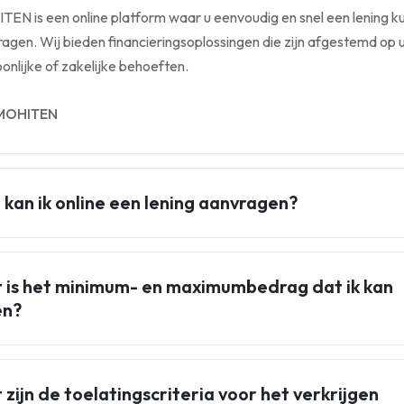
EN is een online platform waar u eenvoudig en snel een lening k
agen. Wij bieden financieringsoplossingen die zijn afgestemd op 
onlijke of zakelijke behoeften.
MOHITEN
 kan ik online een lening aanvragen?
 is het minimum- en maximumbedrag dat ik kan
en?
zijn de toelatingscriteria voor het verkrijgen