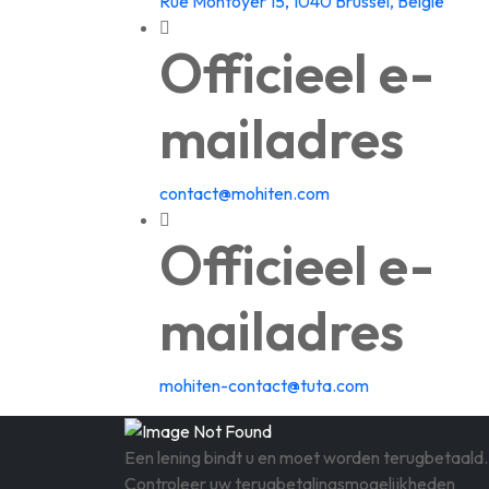
Rue Montoyer 15, 1040 Brussel, België
Officieel e-
mailadres
contact@mohiten.com
Officieel e-
mailadres
mohiten-contact@tuta.com
Een lening bindt u en moet worden terugbetaald.
Controleer uw terugbetalingsmogelijkheden