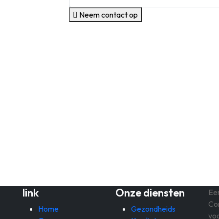
Neem contact op
link
Onze diensten
Een
Co
Home
Gezondheids
voo