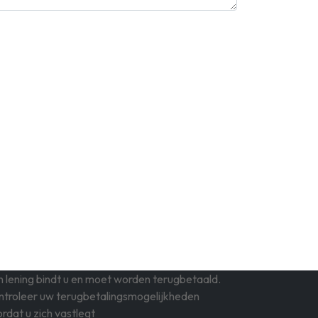
 lening bindt u en moet worden terugbetaald.
ntroleer uw terugbetalingsmogelijkheden
rdat u zich vastlegt