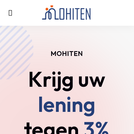
MOHITEN
Krijg uw
lening
tegen
3%